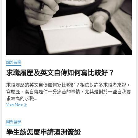
真
心
真
意
學
習
一
門
新
的
語
國外留學
言！
求職履歷及英文自傳如何寫比較好？
求職履歷的英文自傳如何寫比較好？相信對許多求職者來說，
寫履歷、寫自傳是件十分痛苦的事情，尤其是對於一些自我要
求較高的求職…
求
View More
職
履
歷
國外留學
及
學生該怎麼申請澳洲簽證
英
文