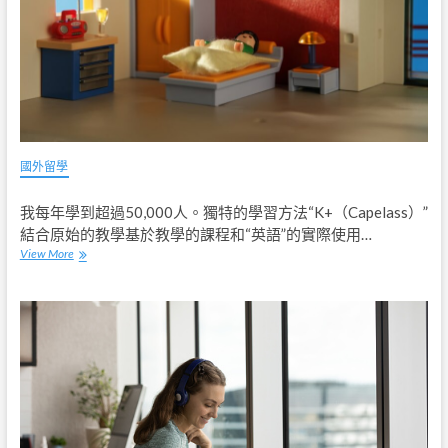
關
於
澳
洲
你
想
知
道
的
國外留學
事
我每年學到超過50,000人。獨特的學習方法“K+（Capelass）”
結合原始的教學基於教學的課程和“英語”的實際使用…
View More