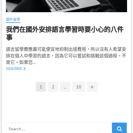
國外留學
我們在國外安排語言學習時要小心的八件
事
語言留學費應盡可能便宜地抑制出境費用，所以沒有人希望安
排在個人中學習的語言，因為它可以嘗試和挑戰這個過程。不
是它。如果您…
我
View More
們
在
文
國
Page
Page
Page
Next
1
2
...
10
外
page
章
安
排
導
語
言
覽
學
習
Search
時
要
…