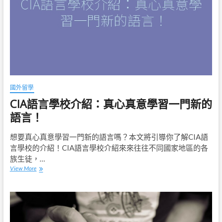
你
如
何
計
算
GPA，
留
學
門
檻
國外留學
不
CIA語言學校介紹：真心真意學習一門新的
煩
惱
語言！
想要真心真意學習一門新的語言嗎？本文將引導你了解CIA語
言學校的介紹！CIA語言學校介紹來來往往不同國家地區的各
族生徒，…
CIA
View More
語
言
學
校
介
紹：