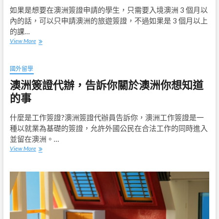
自
如果是想要在澳洲簽證申請的學生，只需要入境澳洲 3 個月以
傳
內的話，可以只申請澳洲的旅遊簽證，不過如果是 3 個月以上
如
的課…
何
學
View More
寫
生
比
該
較
怎
國外留學
好？
麼
澳洲簽證代辦，告訴你關於澳洲你想知道
申
請
的事
澳
洲
什麼是工作簽證?澳洲簽證代辦員告訴你，澳洲工作簽證是一
簽
種以就業為基礎的簽證，允許外國公民在合法工作的同時進入
證
並留在澳洲。…
澳
View More
洲
簽
證
代
辦，
告
訴
你