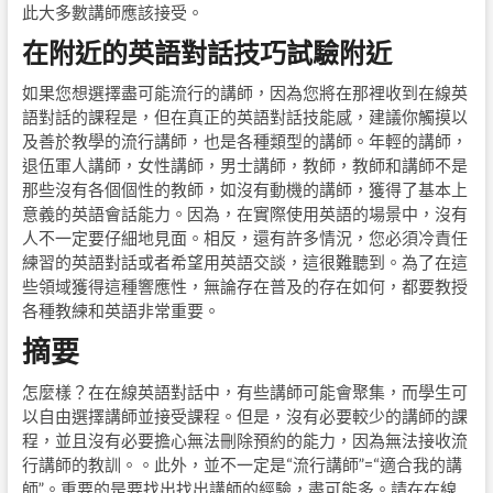
此大多數講師應該接受。
在附近的英語對話技巧試驗附近
如果您想選擇盡可能流行的講師，因為您將在那裡收到在線英
語對話的課程是，但在真正的英語對話技能感，建議你觸摸以
及善於教學的流行講師，也是各種類型的講師。年輕的講師，
退伍軍人講師，女性講師，男士講師，教師，教師和講師不是
那些沒有各個個性的教師，如沒有動機的講師，獲得了基本上
意義的英語會話能力。因為，在實際使用英語的場景中，沒有
人不一定要仔細地見面。相反，還有許多情況，您必須冷責任
練習的英語對話或者希望用英語交談，這很難聽到。為了在這
些領域獲得這種響應性，無論存在普及的存在如何，都要教授
各種教練和英語非常重要。
摘要
怎麼樣？在在線英語對話中，有些講師可能會聚集，而學生可
以自由選擇講師並接受課程。但是，沒有必要較少的講師的課
程，並且沒有必要擔心無法刪除預約的能力，因為無法接收流
行講師的教訓。。此外，並不一定是“流行講師”=“適合我的講
師”。重要的是要找出找出講師的經驗，盡可能多。請在在線