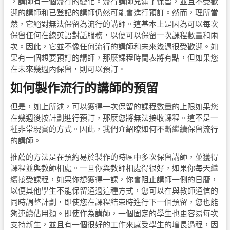
，講師有一個流行的變化。流行講師充滿了保留，並且不受歡
迎的講師和已登記的講師仍然可能會進行預訂。然而，理所當
然，它絕對無法保留為流行的講師。這基本上是因為可以每次
保留任何在線英語對話服務，以便可以保留一次課程數量和兩
次。因此，它並不像任何流行的講師和未來幾週很受歡迎。如
果有一個想要預訂的講師，那麼課程時間表將有點，但如果您
在未來幾週內保留，則可以預訂。
如何製作流行的講師的預留
但是，如上所述，可以獲得一次保留的課程數量的上限如果您
在幾週後按計劃進行預訂，那麼您將無法接收課程。這不是一
種非常現實的方式。因此，我們介紹瞭如何不斷繼續保留流行
的講師。
推薦的方法是在預約易於製作的時區中多次保留講師，並獲得
課程並與教師相處。一旦你與教師相處得很好，如果你每天繼
續接受課程，如果你想獲得一課，你會阻止講師一側的日曆，
以便其他學生不能保留通過這種方式，您可以在與教師通信的
同時調整計劃，即使您在課程結束時進行下一個預留，您也能
夠連續佔用類。即使作為講師，一個固定的學生也更容易每次
支持新生，並且有一個很好的工作來感受學生的增長過程，因