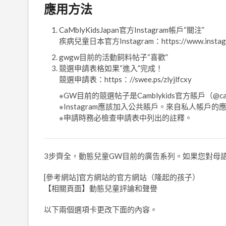
應用方法
CaMblyKidsJapan官方Instagram帳戶“關注”
疾病兒童日本官方Instagram：https://www.instagram
gwgw目前的活動飼料帖子“喜歡”
競選申請表格如果“進入”完成！
競選申請表：https：//swee.ps/zlyjlfcxy
※GW目前的競選帖子是Camblykids官方賬戶（@ca
※Instagram應該加入公共賬戶。來自私人帳戶
※申請時務必檢查申請表中列出的註釋。
3步齊全，動態兒童GW目前的廣告系列。如果您對母
[參考網站]官方網站的官方網站（隆起的孩子）
【相關頁面】動態兒童評論和聲譽
以下兩個選項卡更改下面的內容。